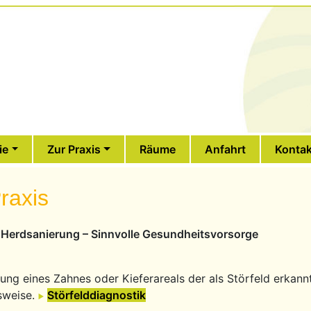
ie
Zur Praxis
Räume
Anfahrt
Kontak
raxis
 Herdsanierung – Sinnvolle Gesundheitsvorsorge
ung eines Zahnes oder Kieferareals der als Störfeld erkannt 
sweise.
Störfelddiagnostik