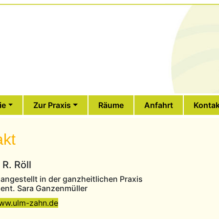
ie
Zur Praxis
Räume
Anfahrt
Kontak
akt
R. Röll
angestellt in der ganzheitlichen Praxis
dent. Sara Ganzenmüller
www.ulm-zahn.de