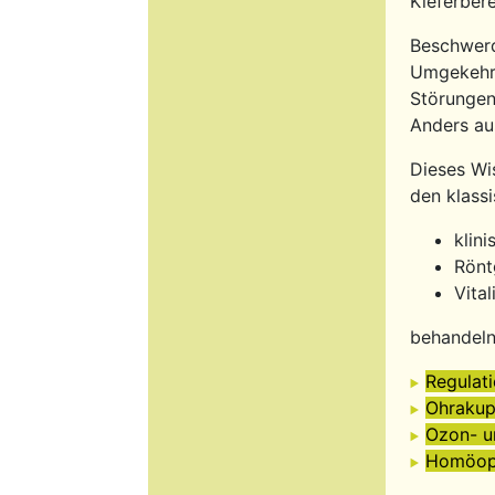
Kieferber
Beschwerd
Umgekehrt
Störungen
Anders au
Dieses Wis
den klass
klin
Rönt
Vita
behandeln
Regulat
Ohrakup
Ozon- u
Homöopa