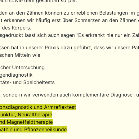
eich sowie dem gesamten Körper.
en an den Zähnen können zu erheblichen Belastungen im 
 erkennen wir häufig erst über Schmerzen an den Zähnen 
 des Körpers.
sgedrückt lässt sich auch sagen "Es erkrankt nie nur ein 
sen hat in unserer Praxis dazu geführt, dass wir unsere Pat
ischen Mitteln wie
ischer Untersuchung
gendiagnostik
litäts- und Speicheltests
, sondern wir verwenden auch komplementäre Diagnose- un
ionsdiagnostik und Armreflextest
unktur, Neuraltherapie
nd Magnetfeldtherapie
thie und Pflanzenheilkunde
.