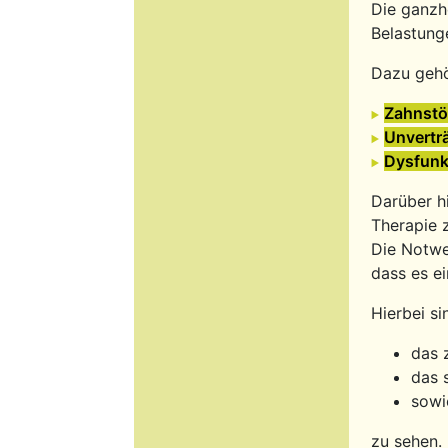
Die ganzh
Belastung
Dazu geh
Zahnstö
Unverträ
Dysfunk
Darüber h
Therapie 
Die Notwe
dass es e
Hierbei si
das 
das 
sowi
zu sehen.