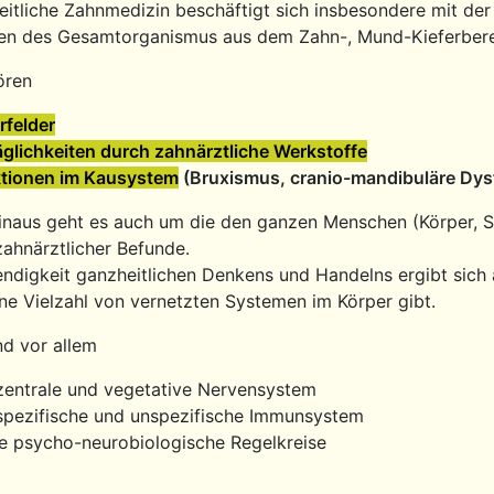
eitliche Zahnmedizin beschäftigt sich insbesondere mit der
en des Gesamtorganismus aus dem Zahn-, Mund-Kieferbere
ören
rfelder
glichkeiten durch zahnärztliche Werkstoffe
tionen im Kausystem
(Bruxismus, cranio-mandibuläre Dysf
inaus geht es auch um die den ganzen Menschen (Körper, Se
zahnärztlicher Befunde.
ndigkeit ganzheitlichen Denkens und Handelns ergibt sich 
ine Vielzahl von vernetzten Systemen im Körper gibt.
nd vor allem
zentrale und vegetative Nervensystem
spezifische und unspezifische Immunsystem
e psycho-neurobiologische Regelkreise